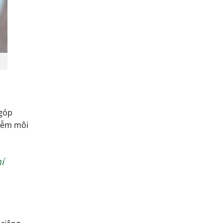
 góp
hiễm môi
í