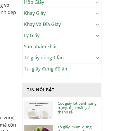
Hộp Giấy
g với
ánh đẹp
Khay Giấy
Khay Và Đĩa Giấy
Ly Giấy
Sản phẩm khác
Tô giấy dùng 1 lần
Túi giấy đựng đồ ăn
TIN NỔI BẬT
Cốc giấy lót bánh sang
trọng, đẹp mắt, giá
thành rẻ
Ivory),
 mà còn
Tô giấy 750ml đựng