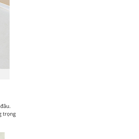
 đâu.
g trọng