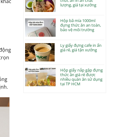
thức ăn in ấn chất
 khác
lượng, giá tại xưởng
Hộp bã mía 1000ml
đựng thức ăn an toàn,
bảo vệ môi trường
Ly giấy đựng cafe in ấn
 động
giá rẻ, giá tận xưởng
trọn
Hộp giấy nắp gập đựng
thức ăn giá rẻ được
hỏng
nhiều quán ăn sử dụng
tại TP HCM
ịnh.