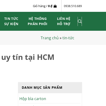
Giỏ hàng /
0
₫
0938.510.689
TIN TỨC
HỆ THỐNG
LIÊN HỆ
SỰ KIỆN
PHÂN PHỐI
HỖ TRỢ
Trang chủ
»
tin-tức
uy tín tại HCM
DANH MỤC SẢN PHẨM
Hộp bìa carton