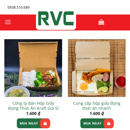
Bỏ
0938.510.689
qua
nội
dung
Công ty Bán Hộp Giấy
Cung cấp hộp giấy đựng
Đựng Thức Ăn Kraft Giá Sỉ
thức ăn nhanh
1.600
₫
1.600
₫
MUA NGAY
MUA NGAY