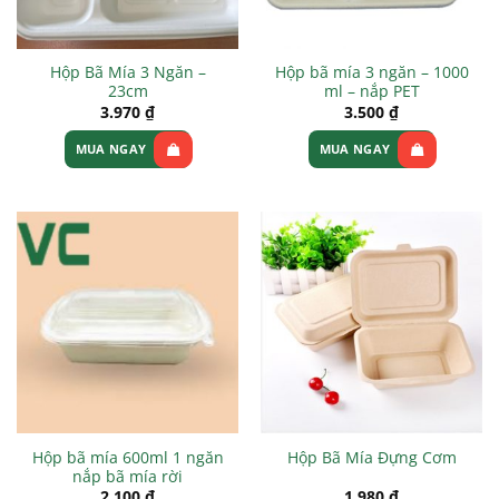
Hộp Bã Mía 3 Ngăn –
Hộp bã mía 3 ngăn – 1000
23cm
ml – nắp PET
3.970
₫
3.500
₫
MUA NGAY
MUA NGAY
Hộp bã mía 600ml 1 ngăn
Hộp Bã Mía Đựng Cơm
nắp bã mía rời
2.100
₫
1.980
₫