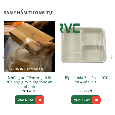
SẢN PHẨM TƯƠNG TỰ
Những ưu điểm vượt trội
Hộp bã mía 3 ngăn – 1000
của hộp giấy đựng thức ăn
ml – nắp PET
nhanh
1.370
₫
3.500
₫
MUA NGAY
MUA NGAY