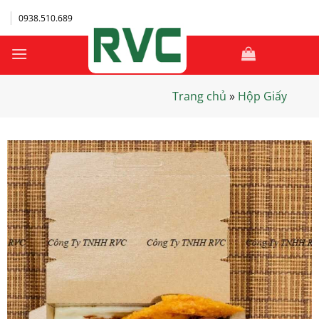
Bỏ
0938.510.689
qua
nội
dung
Trang chủ
»
Hộp Giấy