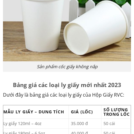
Sản phẩm cốc giấy không nắp
Bảng giá các loại ly giấy mới nhất 2023
Dưới đây là bảng giá các loại ly giấy của Hộp Giấy RVC:
SỐ LƯỢNG
MẪU LY GIẤY – DUNG TÍCH
GIÁ (LỐC)
TRONG LỐC
Ly giấy 120ml – 4oz
35.000 đ
50 cái
Ly giấy 180ml – 6.5oz
40.000 đ
50 cái