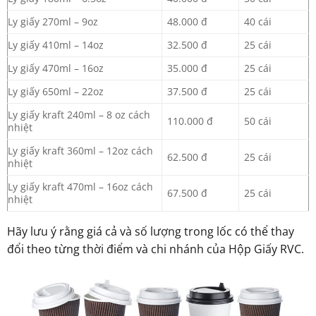
Ly giấy 270ml – 9oz
48.000 đ
40 cái
Ly giấy 410ml – 14oz
32.500 đ
25 cái
Ly giấy 470ml – 16oz
35.000 đ
25 cái
Ly giấy 650ml – 22oz
37.500 đ
25 cái
Ly giấy kraft 240ml – 8 oz cách
110.000 đ
50 cái
nhiệt
Ly giấy kraft 360ml – 12oz cách
62.500 đ
25 cái
nhiệt
Ly giấy kraft 470ml – 16oz cách
67.500 đ
25 cái
nhiệt
Hãy lưu ý rằng giá cả và số lượng trong lốc có thể thay
đổi theo từng thời điểm và chi nhánh của Hộp Giấy RVC.