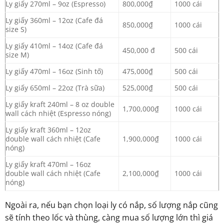
Ly giấy 270ml – 9oz (Espresso)
800,000₫
1000 cái
Ly giấy 360ml – 12oz (Cafe đá
850,000₫
1000 cái
size S)
Ly giấy 410ml – 14oz (Cafe đá
450,000 đ
500 cái
size M)
Ly giấy 470ml – 16oz (Sinh tố)
475,000₫
500 cái
Ly giấy 650ml – 22oz (Trà sữa)
525,000₫
500 cái
Ly giấy kraft 240ml – 8 oz double
1,700,000₫
1000 cái
wall cách nhiệt (Espresso nóng)
Ly giấy kraft 360ml – 12oz
double wall cách nhiệt (Cafe
1,900,000₫
1000 cái
nóng)
Ly giấy kraft 470ml – 16oz
double wall cách nhiệt (Cafe
2,100,000₫
1000 cái
nóng)
Ngoài ra, nếu bạn chọn loại ly có nắp, số lượng nắp cũng
sẽ tính theo lốc và thùng, càng mua số lượng lớn thì giá