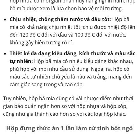
hộp nhựa có thời gian phân hủy hàng nghìn năm, hộp
bã mía được xem là lựa chọn bảo vệ môi trường.
Chịu nhiệt, chống thấm nước và dầu tốt:
Hộp bã
mía có khả năng chịu nhiệt tốt, chịu được nhiệt độ lên
đến 120 độ C đối với dầu và 100 độ C đối với nước,
không gây hiện tượng rò rỉ.
Thiết kế đa dạng kiểu dáng, kích thước và màu sắc
tự nhiên:
Hộp bã mía có nhiều kiểu dáng khác nhau,
phù hợp với mọi nhu cầu sử dụng. Ngoài ra, hộp có
màu sắc tự nhiên chủ yếu là nâu và trắng, mang đến
cảm giác sang trọng và cao cấp.
Tuy nhiên, hộp bã mía cũng có vài nhược điểm như thời
gian bảo quản ngắn hơn so với hộp nhựa và hộp xốp,
cũng như giá thành cao hơn so với các loại hộp khác.
Hộp đựng thức ăn 1 lần làm từ tinh bột ngô