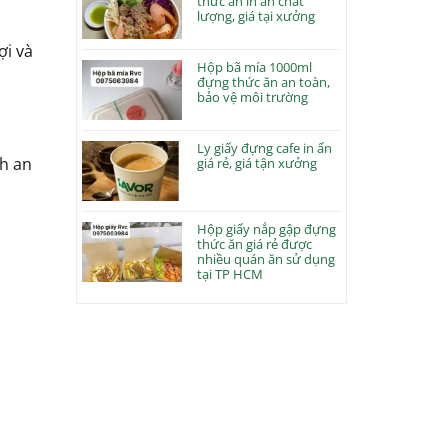
thức ăn in ấn chất
lượng, giá tại xưởng
ợi và
Hộp bã mía 1000ml
đựng thức ăn an toàn,
bảo vệ môi trường
Ly giấy đựng cafe in ấn
nh an
giá rẻ, giá tận xưởng
Hộp giấy nắp gập đựng
thức ăn giá rẻ được
nhiều quán ăn sử dụng
tại TP HCM