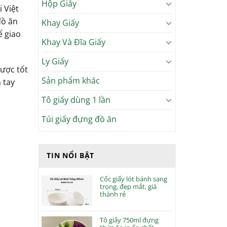
Hộp Giấy
 Việt
đồ ăn
Khay Giấy
ể giao
Khay Và Đĩa Giấy
Ly Giấy
được tốt
Sản phẩm khác
 tay
Tô giấy dùng 1 lần
Túi giấy đựng đồ ăn
TIN NỔI BẬT
Cốc giấy lót bánh sang
trọng, đẹp mắt, giá
thành rẻ
Tô giấy 750ml đựng