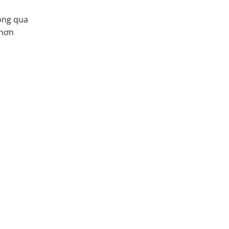
hông qua
 hơn