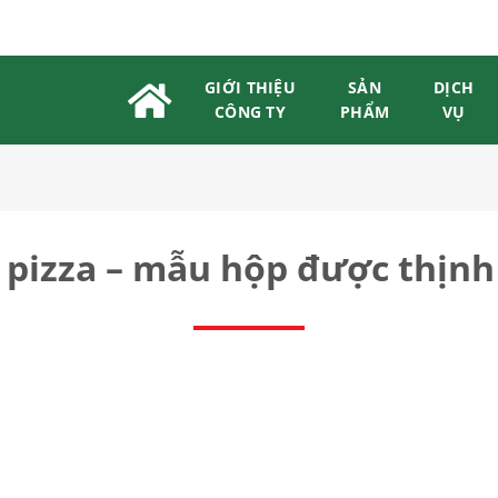
GIỚI THIỆU
SẢN
DỊCH
CÔNG TY
PHẨM
VỤ
 pizza – mẫu hộp được thịnh