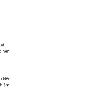
quá
o nên
u kiện
ghiêm