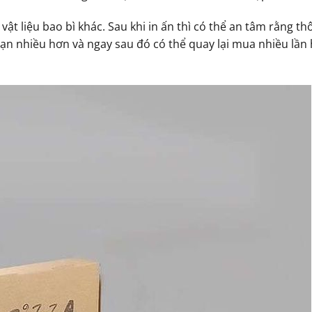
ật liệu bao bì khác. Sau khi in ấn thì có thể an tâm rằng t
bạn nhiều hơn và ngay sau đó có thể quay lại mua nhiều lần