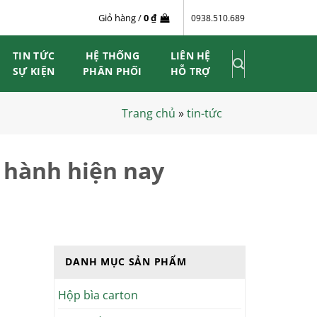
Giỏ hàng /
0
₫
0938.510.689
TIN TỨC
HỆ THỐNG
LIÊN HỆ
SỰ KIỆN
PHÂN PHỐI
HỖ TRỢ
Trang chủ
»
tin-tức
 hành hiện nay
DANH MỤC SẢN PHẨM
Hộp bìa carton