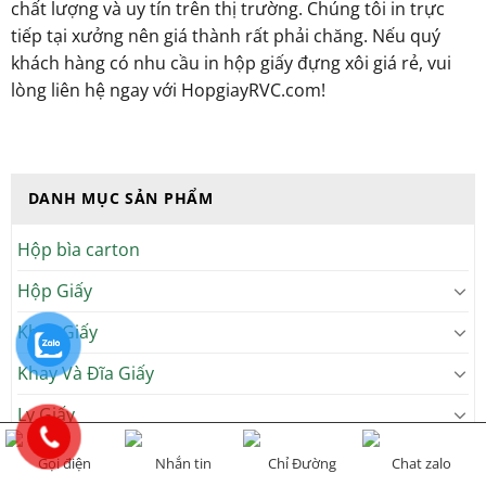
chất lượng và uy tín trên thị trường. Chúng tôi in trực
tiếp tại xưởng nên giá thành rất phải chăng. Nếu quý
khách hàng có nhu cầu in hộp giấy đựng xôi giá rẻ, vui
lòng liên hệ ngay với HopgiayRVC.com!
DANH MỤC SẢN PHẨM
Hộp bìa carton
Hộp Giấy
Khay Giấy
Khay Và Đĩa Giấy
Ly Giấy
Sản phẩm khác
Gọi điện
Nhắn tin
Chỉ Đường
Chat zalo