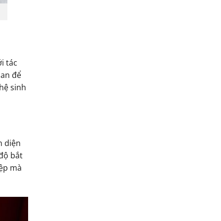
i tác
ian để
hệ sinh
n diện
độ bắt
iệp mà