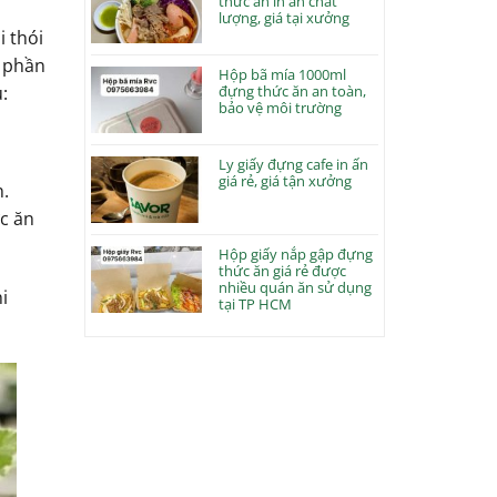
thức ăn in ấn chất
lượng, giá tại xưởng
i thói
p phần
Hộp bã mía 1000ml
đựng thức ăn an toàn,
:
bảo vệ môi trường
Ly giấy đựng cafe in ấn
giá rẻ, giá tận xưởng
.
c ăn
Hộp giấy nắp gập đựng
thức ăn giá rẻ được
nhiều quán ăn sử dụng
i
tại TP HCM