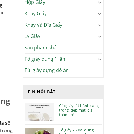
Hộp Giấy
g
ỏe
Khay Giấy
Khay Và Đĩa Giấy
Ly Giấy
Sản phẩm khác
Tô giấy dùng 1 lần
Túi giấy đựng đồ ăn
TIN NỔI BẬT
ống
Cốc giấy lót bánh sang
trọng, đẹp mắt, giá
thành rẻ
đa số
Tô giấy 750ml đựng
 trọng.