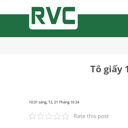
Bỏ
qua
nội
dung
Tô giấy
10:31 sáng, T2, 21 Tháng 10 24
Rate this post