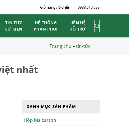
Giỏ hàng /
0
₫
0938.510.689
TIN TỨC
HỆ THỐNG
LIÊN HỆ
SỰ KIỆN
PHÂN PHỐI
HỖ TRỢ
Trang chủ
»
tin-tức
iệt nhất
DANH MỤC SẢN PHẨM
Hộp bìa carton