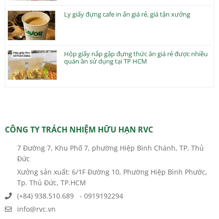
Ly giấy đựng cafe in ấn giá rẻ, giá tận xưởng
Hộp giấy nắp gập đựng thức ăn giá rẻ được nhiều
quán ăn sử dụng tại TP HCM
CÔNG TY TRÁCH NHIỆM HỮU HẠN RVC
7 Đường 7, Khu Phố 7, phường Hiệp Bình Chánh, TP. Thủ
Đức
Xưởng sản xuất: 6/1F Đường 10, Phường Hiệp Bình Phước,
Tp. Thủ Đức, TP.HCM
(+84) 938.510.689 - 0919192294
info@rvc.vn