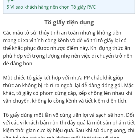
5
Vì sao khách hàng nên chọn Tô giấy RVC
Tô giấy tiện dụng
Các mẫu tô sứ, thủy tinh an toàn nhưng không tiện
mang đi xa vì tính cồng kềnh và dễ vỡ thì tô giấy lại có
thể khắc phục được nhược điểm này. Khi đựng thức ăn
phù hợp với trọng lượng nhẹ nên việc di chuyển trở nên
dễ dàng hơn.
Một chiếc tô giấy kết hợp với nhựa PP chắc khít giúp
thức ăn không bị rò rỉ ra ngoài lại dễ dàng đóng gói. Mặc
khác, tô giấy có phom cứng cáp, xếp chồng lên nhau khi
vận chuyển, không lo cồng kềnh và tiết kiệm diện tích.
Tô giấy dùng một lần vô cùng tiện lợi và sạch sẽ hơn. Đối
với các vị khách bận rộn thì đây quả là một sản phẩm tiết
kiệm thời gian cực kỳ hiệu quả. Sau khi sử dụng xong, chỉ
cần bỏ vào sọt rác mà không mất thời gian vệ sinh.