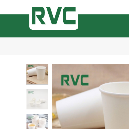
Bỏ
qua
nội
dung