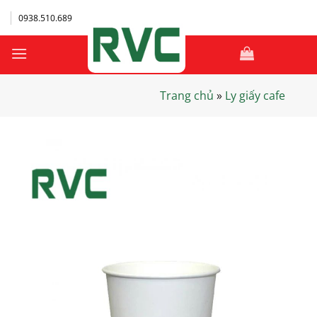
Bỏ
0938.510.689
qua
nội
dung
Trang chủ
»
Ly giấy cafe