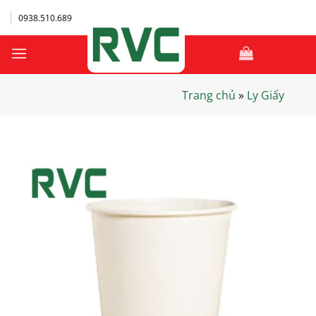
Bỏ
0938.510.689
qua
nội
dung
Trang chủ
»
Ly Giấy