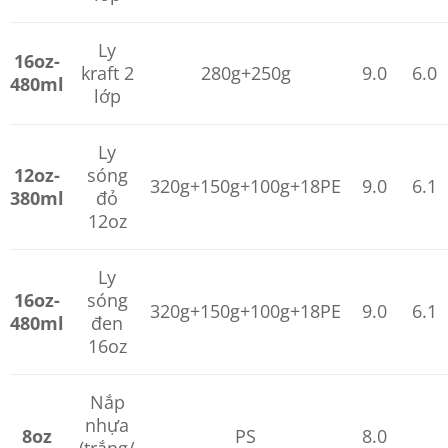
Ly
16oz-
kraft 2
280g+250g
9.0
6.0
480ml
lớp
Ly
12oz-
sóng
320g+150g+100g+18PE
9.0
6.1
380ml
đỏ
12oz
Ly
16oz-
sóng
320g+150g+100g+18PE
9.0
6.1
480ml
đen
16oz
Nắp
nhựa
8oz
PS
8.0