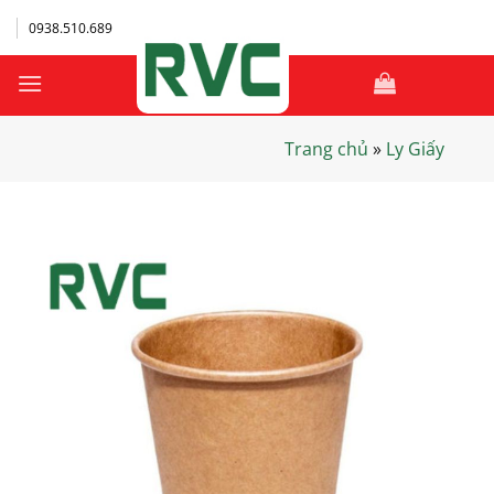
Bỏ
0938.510.689
qua
nội
dung
Trang chủ
»
Ly Giấy