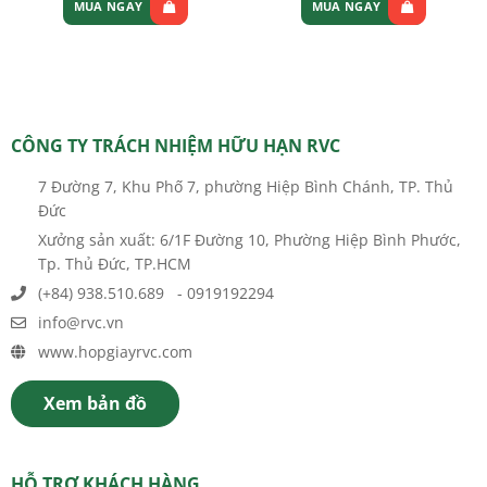
MUA NGAY
MUA NGAY
Sản
phẩm
này
có
nhiều
CÔNG TY TRÁCH NHIỆM HỮU HẠN RVC
biến
thể.
7 Đường 7, Khu Phố 7, phường Hiệp Bình Chánh, TP. Thủ
Các
Đức
tùy
Xưởng sản xuất: 6/1F Đường 10, Phường Hiệp Bình Phước,
chọn
Tp. Thủ Đức, TP.HCM
có
thể
(+84) 938.510.689 - 0919192294
được
info@rvc.vn
chọn
www.hopgiayrvc.com
trên
trang
sản
Xem bản đồ
phẩm
HỖ TRỢ KHÁCH HÀNG