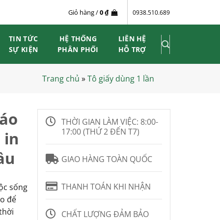
Giỏ hàng /
0
₫
0938.510.689
TIN TỨC
HỆ THỐNG
LIÊN HỆ
SỰ KIỆN
PHÂN PHỐI
HỖ TRỢ
Trang chủ
»
Tô giấy dùng 1 lần
háo
THỜI GIAN LÀM VIỆC:
8:00-
17:00 (THỨ 2 ĐẾN T7)
 in
ầu
GIAO HÀNG TOÀN QUỐC
THANH TOÁN KHI NHẬN
uộc sống
ảo để
thời
CHẤT LƯỢNG ĐẢM BẢO