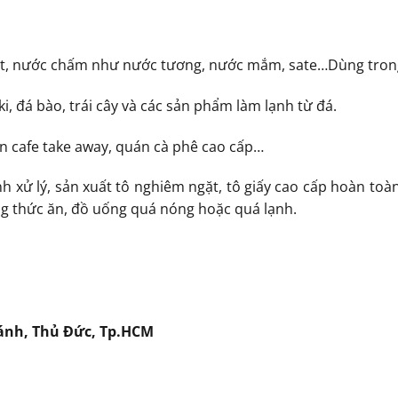
ớt, nước chấm như nước tương, nước mắm, sate…Dùng trong c
, đá bào, trái cây và các sản phẩm làm lạnh từ đá.
 cafe take away, quán cà phê cao cấp…
nh xử lý, sản xuất tô nghiêm ngặt, tô giấy cao cấp hoàn to
ng thức ăn, đồ uống quá nóng hoặc quá lạnh.
hánh, Thủ Đức, Tp.HCM