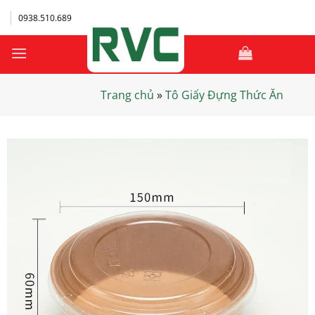
Bỏ
0938.510.689
qua
nội
dung
Trang chủ
»
Tô Giấy Đựng Thức Ăn