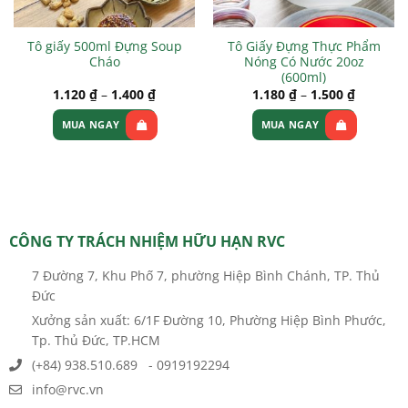
Tô giấy 500ml Đựng Soup
Tô Giấy Đựng Thực Phẩm
Cháo
Nóng Có Nước 20oz
(600ml)
1.120
₫
–
1.400
₫
1.180
₫
–
1.500
₫
MUA NGAY
MUA NGAY
Sản
Sản
phẩm
phẩm
này
này
có
có
nhiều
nhiều
CÔNG TY TRÁCH NHIỆM HỮU HẠN RVC
biến
biến
thể.
thể.
7 Đường 7, Khu Phố 7, phường Hiệp Bình Chánh, TP. Thủ
Các
Các
Đức
tùy
tùy
Xưởng sản xuất: 6/1F Đường 10, Phường Hiệp Bình Phước,
chọn
chọn
Tp. Thủ Đức, TP.HCM
có
có
thể
thể
(+84) 938.510.689 - 0919192294
được
được
info@rvc.vn
chọn
chọn